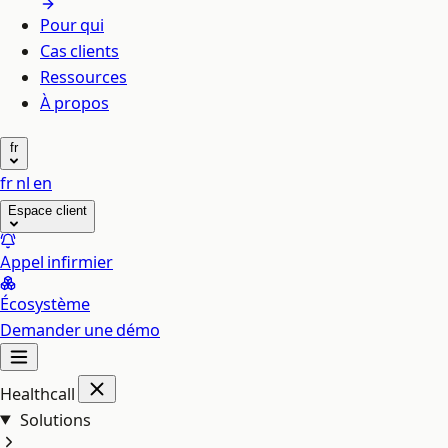
Pour qui
Cas clients
Ressources
À propos
fr
fr
nl
en
Espace client
Appel infirmier
Écosystème
Demander une démo
Healthcall
Solutions