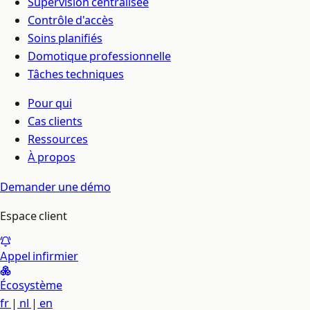
Supervision centralisée
Contrôle d'accès
Soins planifiés
Domotique professionnelle
Tâches techniques
Pour qui
Cas clients
Ressources
À propos
Demander une démo
Espace client
Appel infirmier
Écosystème
fr
|
nl
|
en